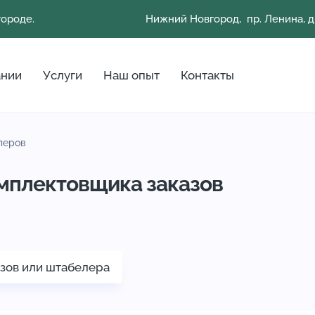
городе.
Нижний Новгород, пр. Ленина, д.
ании
Услуги
Наш опыт
Контакты
леров
омплектовщика заказов
азов или штабелера