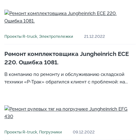
С
т
а
т
ь
Проекты R-truck
,
Электротележки
21.12.2022
и
и
н
Ремонт комплектовщика Jungheinrich ECE
о
220. Ошибка 1081.
в
В компанию по ремонту и обслуживанию складской
о
техники «Р-Трак» обратился клиент с проблемой: на...
с
т
и
Проекты R-truck
,
Погрузчики
09.12.2022