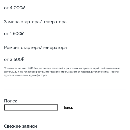
от 4 000₽
Замена стартера/генератора
от 1 500₽
Ремонт стартера/генератора
от 3 500₽
*Стоимость указана с НДС без учета цены запчастей и расходных материалов, прайс действителен на
август 2022 г. Не является офертой, итоговая стоимость зависит от производителя техники, модели,
грузоподъемности и других факторов.
Поиск
Поиск
Свежие записи